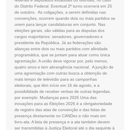
federais e deputados estaduais ou distritais, no caso
do Distrito Federal. Eventual 2º turno ocorrerá em 25
de outubro. As coligações, a serem definidas nas
convenções, ocorrem quando dois ou mais partidos se
unem para lançar candidaturas em conjunto. Nas
eleições gerais, são válidas para as disputas dos
cargos majoritários: senadores, governadores e
presidente da República. Já as federações são
alianças entre dois ou mais partidos com afinidade
programática, que se juntam para atuar como única
agremiação. A união deve vigorar por, pelo menos,
quatro anos e tem abrangência nacional. A junção de
uma agremiação com outras busca a obtenção de
mais tempo de televisão para as campanhas
eleitorais, que têm início em 16 de agosto, e a
possibilidade de receber verbas de outras legendas,
por exemplo. Mudanças para 2026 Uma das
inovações para as Eleições 2026 é a obrigatoriedade
de registro das atas de convenção e das listas de
presença diretamente no CANDex e não mais em
livro-ata. A lista de presença e a ata também devem
ser transmitidas à Justiça Eleitoral até o dia seguinte à