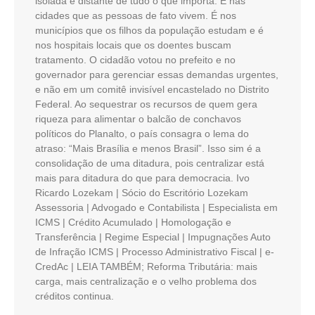
isolada e distante de tudo o que importa. É nas
cidades que as pessoas de fato vivem. É nos
municípios que os filhos da população estudam e é
nos hospitais locais que os doentes buscam
tratamento. O cidadão votou no prefeito e no
governador para gerenciar essas demandas urgentes,
e não em um comitê invisível encastelado no Distrito
Federal. Ao sequestrar os recursos de quem gera
riqueza para alimentar o balcão de conchavos
políticos do Planalto, o país consagra o lema do
atraso: “Mais Brasília e menos Brasil”. Isso sim é a
consolidação de uma ditadura, pois centralizar está
mais para ditadura do que para democracia. Ivo
Ricardo Lozekam | Sócio do Escritório Lozekam
Assessoria | Advogado e Contabilista | Especialista em
ICMS | Crédito Acumulado | Homologação e
Transferência | Regime Especial | Impugnações Auto
de Infração ICMS | Processo Administrativo Fiscal | e-
CredAc | LEIA TAMBÉM; Reforma Tributária: mais
carga, mais centralização e o velho problema dos
créditos continua.