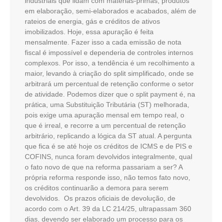
industriais que lidam com matérias-primas, produtos
em elaboração, semi-elaborados e acabados, além de
rateios de energia, gás e créditos de ativos
imobilizados. Hoje, essa apuração é feita
mensalmente. Fazer isso a cada emissão de nota
fiscal é impossível e dependeria de controles internos
complexos. Por isso, a tendência é um recolhimento a
maior, levando à criação do split simplificado, onde se
arbitrará um percentual de retenção conforme o setor
de atividade. Podemos dizer que o split payment é, na
prática, uma Substituição Tributária (ST) melhorada,
pois exige uma apuração mensal em tempo real, o
que é irreal, e recorre a um percentual de retenção
arbitrário, replicando a lógica da ST atual. A pergunta
que fica é se até hoje os créditos de ICMS e de PIS e
COFINS, nunca foram devolvidos integralmente, qual
o fato novo de que na reforma passariam a ser? A
própria reforma responde isso, não temos fato novo,
os créditos continuarão a demora para serem
devolvidos. Os prazos oficiais de devolução, de
acordo com o Art. 39 da LC 214/25, ultrapassam 360
dias, devendo ser elaborado um processo para os