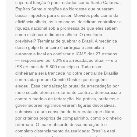
cuja real função é punir estados como Santa Catarina,
Espírito Santo e regiões do Nordeste que ousaram
baixar impostos para crescer. Movidos pelo ciúme da
eficiência alheia, os iluminados decidiram centralizar a
riqueza nacional sob a promessa de que eles sabem
como distribuir o dinheiro alheio. O resultado
previsível? Terminar de quebrar o Brasil. A mecânica
desse golpe financeiro é cirúrgica e aniquila a
autonomia local ao confiscar o ICMS dos 27 estados
— responsável por 80% da arrecadação atual — e o
ISS de mais de 5.600 municípios. Toda essa
dinheirama será trancada no cofre central de Brasília,
controlada por um Comitê Gestor que ninguém
elegeu. Essa centralização brutal da arrecadação por
meio século atenta diretamente contra a democracia e
contra o modelo de federação. Na prática, prefeitos e
governadores legítimos viraram figuras decorativas,
submissos a um conselho de burocratas que ditará,
por critérios próprios de compadrinho, como o dinheiro
retornará. O maior absurdo dessa equação é o
completo distanciamento da realidade: Brasília está