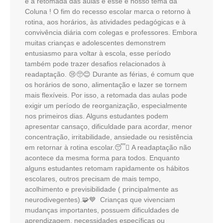
e a retomada das aulas e esse é nosso tema da
Coluna ! O fim do recesso escolar marca o retorno à
rotina, aos horários, às atividades pedagógicas e à
convivência diária com colegas e professores. Embora
muitas crianças e adolescentes demonstrem
entusiasmo para voltar à escola, esse período
também pode trazer desafios relacionados à
readaptação. 😢🥺😊 Durante as férias, é comum que
os horários de sono, alimentação e lazer se tornem
mais flexíveis. Por isso, a retomada das aulas pode
exigir um período de reorganização, especialmente
nos primeiros dias. Alguns estudantes podem
apresentar cansaço, dificuldade para acordar, menor
concentração, irritabilidade, ansiedade ou resistência
em retornar à rotina escolar.😴🫩 A readaptação não
acontece da mesma forma para todos. Enquanto
alguns estudantes retomam rapidamente os hábitos
escolares, outros precisam de mais tempo,
acolhimento e previsibilidade ( principalmente as
neurodivegentes).🧩💙 Crianças que vivenciam
mudanças importantes, possuem dificuldades de
aprendizagem, necessidades específicas ou