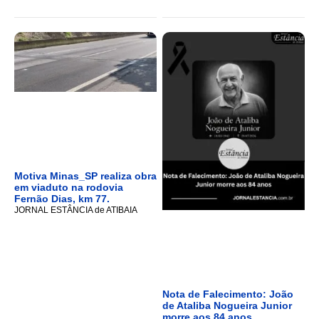
Motiva Minas_SP realiza obra
em viaduto na rodovia
Fernão Dias, km 77.
JORNAL ESTÂNCIA de ATIBAIA
Nota de Falecimento: João
de Ataliba Nogueira Junior
morre aos 84 anos