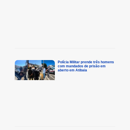
Polícia Militar prende três homens
com mandados de prisão em
aberto em Atibaia