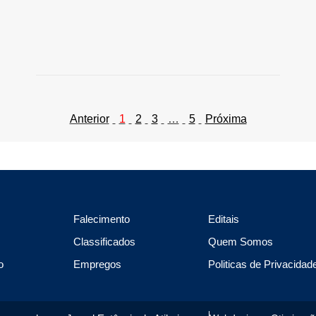
Anterior
1
2
3
…
5
Próxima
Falecimento
Editais
Classificados
Quem Somos
o
Empregos
Politicas de Privacidad