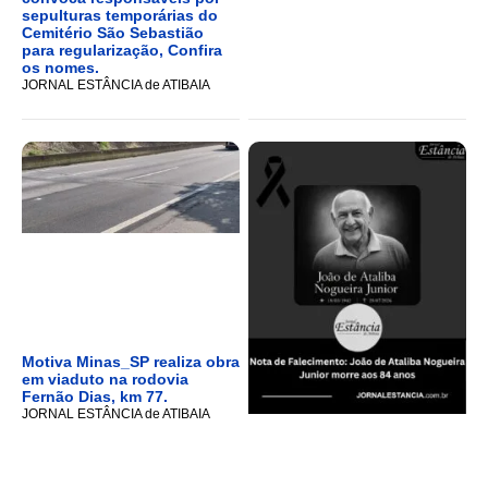
sepulturas temporárias do
Cemitério São Sebastião
para regularização, Confira
os nomes.
JORNAL ESTÂNCIA de ATIBAIA
Motiva Minas_SP realiza obra
em viaduto na rodovia
Fernão Dias, km 77.
JORNAL ESTÂNCIA de ATIBAIA