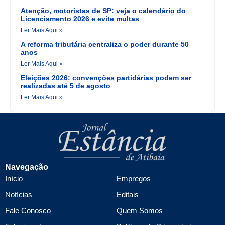
Atenção, motoristas de SP: veja o calendário do
Licenciamento 2026 e evite multas
Ler Mais Aqui »
A reforma tributária centraliza o poder durante 50
anos
Ler Mais Aqui »
Eleições 2026: convenções partidárias podem ser
realizadas até 5 de agosto
Ler Mais Aqui »
Navegação
Início
Empregos
Notícias
Editais
Fale Conosco
Quem Somos