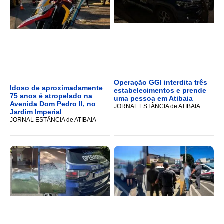
Operação GGI interdita três
Idoso de aproximadamente
estabelecimentos e prende
75 anos é atropelado na
uma pessoa em Atibaia
Avenida Dom Pedro II, no
JORNAL ESTÂNCIA de ATIBAIA
Jardim Imperial
JORNAL ESTÂNCIA de ATIBAIA