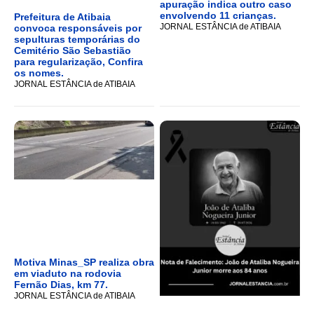
apuração indica outro caso
envolvendo 11 crianças.
Prefeitura de Atibaia
JORNAL ESTÂNCIA de ATIBAIA
convoca responsáveis por
sepulturas temporárias do
Cemitério São Sebastião
para regularização, Confira
os nomes.
JORNAL ESTÂNCIA de ATIBAIA
Motiva Minas_SP realiza obra
em viaduto na rodovia
Fernão Dias, km 77.
JORNAL ESTÂNCIA de ATIBAIA