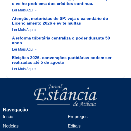
o velho problema dos créditos continua.
Ler Mais Aqui »
Atenção, motoristas de SP: veja o calendário do
Licenciamento 2026 e evite multas
Ler Mais Aqui »
A reforma tributária centraliza o poder durante 50
anos
Ler Mais Aqui »
Eleições 2026: convenções partidárias podem ser
realizadas até 5 de agosto
Ler Mais Aqui »
Navegação
Início
Empregos
Notícias
Editais