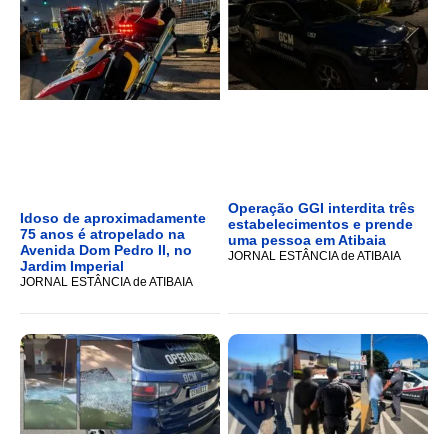
Operação GGI interdita três
Idoso de aproximadamente
estabelecimentos e prende
75 anos é atropelado na
uma pessoa em Atibaia
Avenida Dom Pedro II, no
JORNAL ESTÂNCIA de ATIBAIA
Jardim Imperial
JORNAL ESTÂNCIA de ATIBAIA