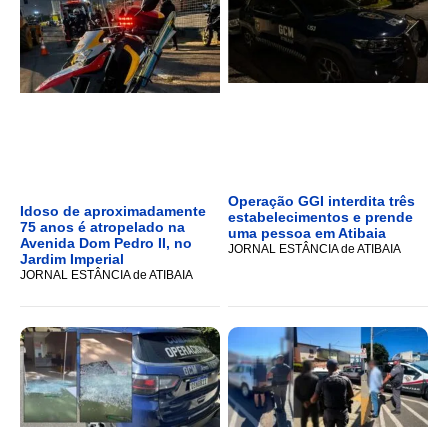
Operação GGI interdita três
Idoso de aproximadamente
estabelecimentos e prende
75 anos é atropelado na
uma pessoa em Atibaia
Avenida Dom Pedro II, no
JORNAL ESTÂNCIA de ATIBAIA
Jardim Imperial
JORNAL ESTÂNCIA de ATIBAIA