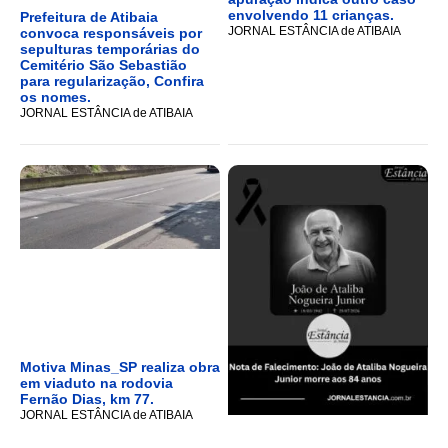
envolvendo 11 crianças.
Prefeitura de Atibaia
JORNAL ESTÂNCIA de ATIBAIA
convoca responsáveis por
sepulturas temporárias do
Cemitério São Sebastião
para regularização, Confira
os nomes.
JORNAL ESTÂNCIA de ATIBAIA
Motiva Minas_SP realiza obra
em viaduto na rodovia
Fernão Dias, km 77.
JORNAL ESTÂNCIA de ATIBAIA