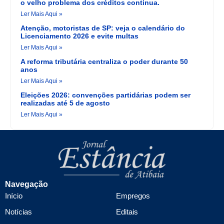
o velho problema dos créditos continua.
Ler Mais Aqui »
Atenção, motoristas de SP: veja o calendário do
Licenciamento 2026 e evite multas
Ler Mais Aqui »
A reforma tributária centraliza o poder durante 50
anos
Ler Mais Aqui »
Eleições 2026: convenções partidárias podem ser
realizadas até 5 de agosto
Ler Mais Aqui »
Navegação
Início
Empregos
Notícias
Editais