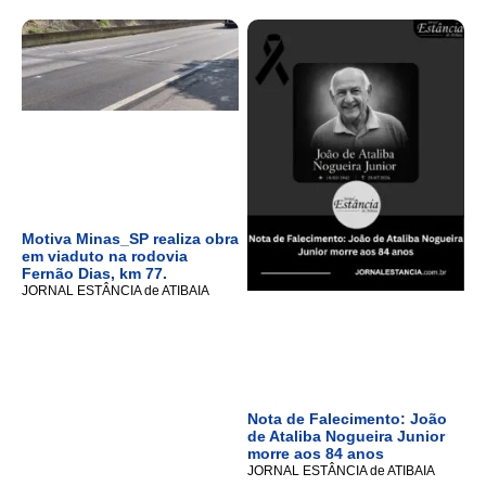
Motiva Minas_SP realiza obra
em viaduto na rodovia
Fernão Dias, km 77.
JORNAL ESTÂNCIA de ATIBAIA
Nota de Falecimento: João
de Ataliba Nogueira Junior
morre aos 84 anos
JORNAL ESTÂNCIA de ATIBAIA