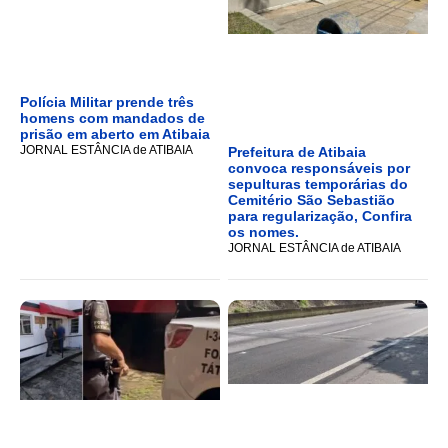
Polícia Militar prende três
homens com mandados de
prisão em aberto em Atibaia
JORNAL ESTÂNCIA de ATIBAIA
Prefeitura de Atibaia
convoca responsáveis por
sepulturas temporárias do
Cemitério São Sebastião
para regularização, Confira
os nomes.
JORNAL ESTÂNCIA de ATIBAIA