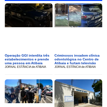
Operação GGI interdita três
Criminosos invadem clínica
estabelecimentos e prende
odontológica no Centro de
uma pessoa em Atibaia
Atibaia e furtam televisão
JORNAL ESTÂNCIA de ATIBAIA
JORNAL ESTÂNCIA de ATIBAIA