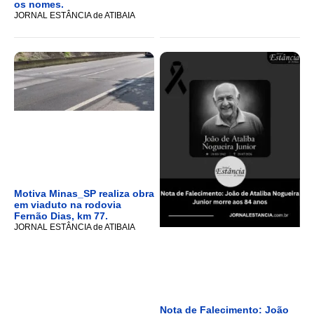
os nomes.
JORNAL ESTÂNCIA de ATIBAIA
Motiva Minas_SP realiza obra
em viaduto na rodovia
Fernão Dias, km 77.
JORNAL ESTÂNCIA de ATIBAIA
Nota de Falecimento: João