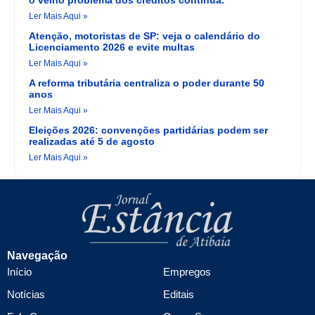
o velho problema dos créditos continua.
Ler Mais Aqui »
Atenção, motoristas de SP: veja o calendário do
Licenciamento 2026 e evite multas
Ler Mais Aqui »
A reforma tributária centraliza o poder durante 50
anos
Ler Mais Aqui »
Eleições 2026: convenções partidárias podem ser
realizadas até 5 de agosto
Ler Mais Aqui »
Navegação
Início
Empregos
Notícias
Editais