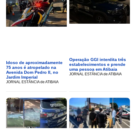
Operação GGI interdita três
Idoso de aproximadamente
estabelecimentos e prende
75 anos é atropelado na
uma pessoa em Atibaia
Avenida Dom Pedro II, no
JORNAL ESTÂNCIA de ATIBAIA
Jardim Imperial
JORNAL ESTÂNCIA de ATIBAIA