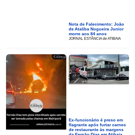
Nota de Falecimento: João
de Ataliba Nogueira Junior
morre aos 84 anos
JORNAL ESTÂNCIA de ATIBAIA
Ex-funcionário é preso em
flagrante após furtar carnes
de restaurante às margens
da Fernão Dias em Atibaia