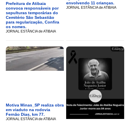
envolvendo 11 crianças.
Prefeitura de Atibaia
JORNAL ESTÂNCIA de ATIBAIA
convoca responsáveis por
sepulturas temporárias do
Cemitério São Sebastião
para regularização, Confira
os nomes.
JORNAL ESTÂNCIA de ATIBAIA
Motiva Minas_SP realiza obra
em viaduto na rodovia
Fernão Dias, km 77.
JORNAL ESTÂNCIA de ATIBAIA