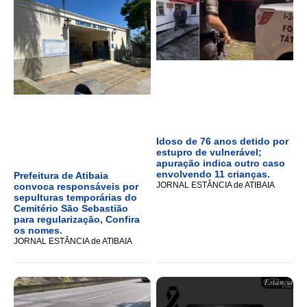
Idoso de 76 anos detido por
estupro de vulnerável;
apuração indica outro caso
envolvendo 11 crianças.
Prefeitura de Atibaia
JORNAL ESTÂNCIA de ATIBAIA
convoca responsáveis por
sepulturas temporárias do
Cemitério São Sebastião
para regularização, Confira
os nomes.
JORNAL ESTÂNCIA de ATIBAIA