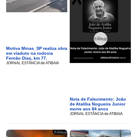
Motiva Minas_SP realiza obra
em viaduto na rodovia
Fernão Dias, km 77.
JORNAL ESTÂNCIA de ATIBAIA
Nota de Falecimento: João
de Ataliba Nogueira Junior
morre aos 84 anos
JORNAL ESTÂNCIA de ATIBAIA