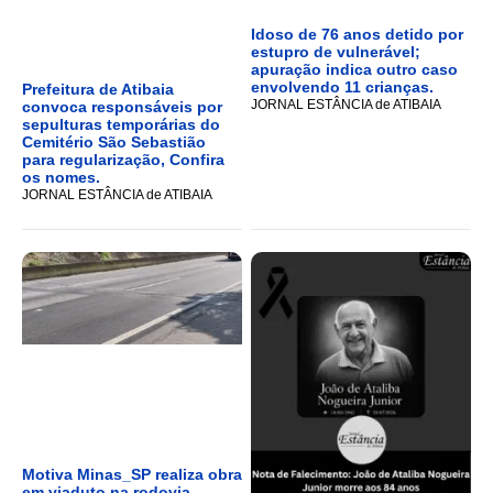
Idoso de 76 anos detido por
estupro de vulnerável;
apuração indica outro caso
envolvendo 11 crianças.
Prefeitura de Atibaia
JORNAL ESTÂNCIA de ATIBAIA
convoca responsáveis por
sepulturas temporárias do
Cemitério São Sebastião
para regularização, Confira
os nomes.
JORNAL ESTÂNCIA de ATIBAIA
Motiva Minas_SP realiza obra
em viaduto na rodovia