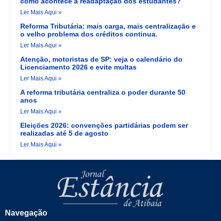
como acontece a readaptação dos estudantes?
Ler Mais Aqui »
Reforma Tributária: mais carga, mais centralização e
o velho problema dos créditos continua.
Ler Mais Aqui »
Atenção, motoristas de SP: veja o calendário do
Licenciamento 2026 e evite multas
Ler Mais Aqui »
A reforma tributária centraliza o poder durante 50
anos
Ler Mais Aqui »
Eleições 2026: convenções partidárias podem ser
realizadas até 5 de agosto
Ler Mais Aqui »
Navegação