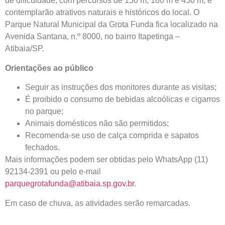
de dificuldade, com percursos de 150 m, 180 m e 450 m, e
contemplarão atrativos naturais e históricos do local. O
Parque Natural Municipal da Grota Funda fica localizado na
Avenida Santana, n.º 8000, no bairro Itapetinga –
Atibaia/SP.
Orientações ao público
Seguir as instruções dos monitores durante as visitas;
É proibido o consumo de bebidas alcoólicas e cigarros
no parque;
Animais domésticos não são permitidos;
Recomenda-se uso de calça comprida e sapatos
fechados.
Mais informações podem ser obtidas pelo WhatsApp (11)
92134-2391 ou pelo e-mail
parquegrotafunda@atibaia.sp.gov.br
.
Em caso de chuva, as atividades serão remarcadas.
Visitações no Parque da Grota Funda