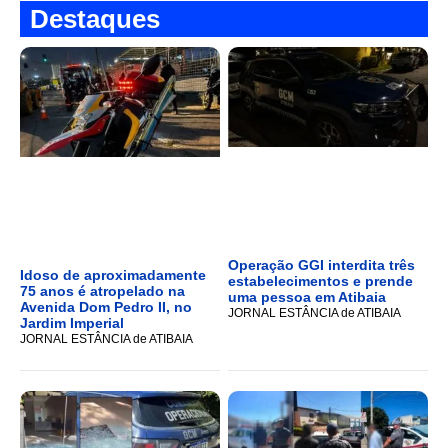
Destaques
Operação GGI interdita três
Idoso de aproximadamente
estabelecimentos e prende
75 anos é atropelado na
uma pessoa em Atibaia
Avenida Dom Pedro II, no
JORNAL ESTÂNCIA de ATIBAIA
Jardim Imperial
JORNAL ESTÂNCIA de ATIBAIA