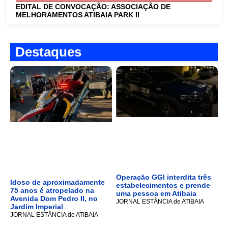
EDITAL DE CONVOCAÇÃO: ASSOCIAÇÃO DE
MELHORAMENTOS ATIBAIA PARK II
Destaques
Operação GGI interdita três
Idoso de aproximadamente
estabelecimentos e prende
75 anos é atropelado na
uma pessoa em Atibaia
Avenida Dom Pedro II, no
JORNAL ESTÂNCIA de ATIBAIA
Jardim Imperial
JORNAL ESTÂNCIA de ATIBAIA