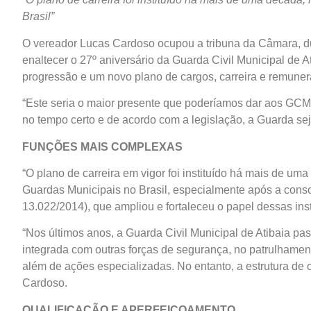
Brasil”
O vereador Lucas Cardoso ocupou a tribuna da Câmara, du
enaltecer o 27º aniversário da Guarda Civil Municipal de A
progressão e um novo plano de cargos, carreira e remune
“Este seria o maior presente que poderíamos dar aos GC
no tempo certo e de acordo com a legislação, a Guarda sej
FUNÇÕES MAIS COMPLEXAS
“O plano de carreira em vigor foi instituído há mais de 
Guardas Municipais no Brasil, especialmente após a conso
13.022/2014), que ampliou e fortaleceu o papel dessas inst
“Nos últimos anos, a Guarda Civil Municipal de Atibaia p
integrada com outras forças de segurança, no patrulhament
além de ações especializadas. No entanto, a estrutura de
Cardoso.
QUALIFICAÇÃO E APERFEIÇOAMENTO