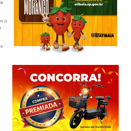
as
os a
o
da