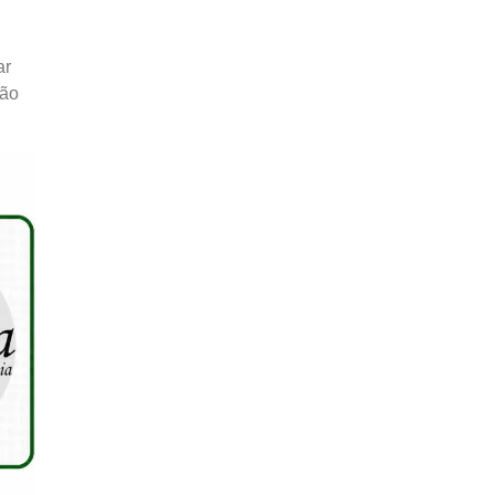
ar
ção