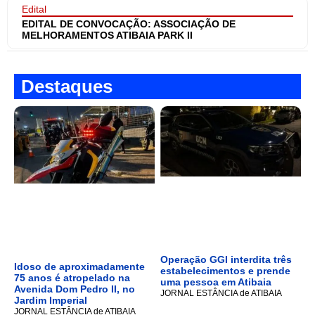
Edital
EDITAL DE CONVOCAÇÃO: ASSOCIAÇÃO DE
MELHORAMENTOS ATIBAIA PARK II
Destaques
Operação GGI interdita três
Idoso de aproximadamente
estabelecimentos e prende
75 anos é atropelado na
uma pessoa em Atibaia
Avenida Dom Pedro II, no
JORNAL ESTÂNCIA de ATIBAIA
Jardim Imperial
JORNAL ESTÂNCIA de ATIBAIA