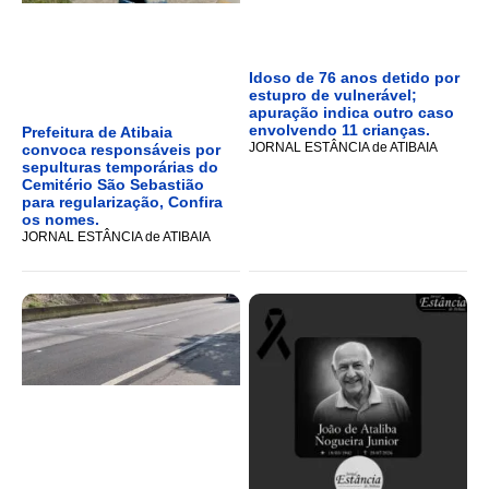
Idoso de 76 anos detido por
estupro de vulnerável;
apuração indica outro caso
envolvendo 11 crianças.
Prefeitura de Atibaia
JORNAL ESTÂNCIA de ATIBAIA
convoca responsáveis por
sepulturas temporárias do
Cemitério São Sebastião
para regularização, Confira
os nomes.
JORNAL ESTÂNCIA de ATIBAIA