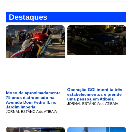
Destaques
Operação GGI interdita três
Idoso de aproximadamente
estabelecimentos e prende
75 anos é atropelado na
uma pessoa em Atibaia
Avenida Dom Pedro II, no
JORNAL ESTÂNCIA de ATIBAIA
Jardim Imperial
JORNAL ESTÂNCIA de ATIBAIA