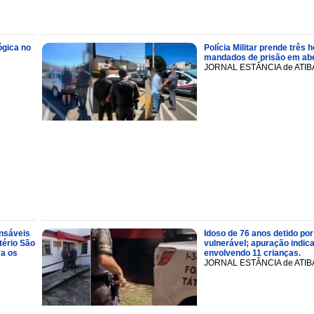
ógica no
Polícia Militar prende trê
mandados de prisão em abe
JORNAL ESTÂNCIA de ATIB
onsáveis
Idoso de 76 anos detido por
tério São
vulnerável; apuração indic
ra os
envolvendo 11 crianças.
JORNAL ESTÂNCIA de ATIB