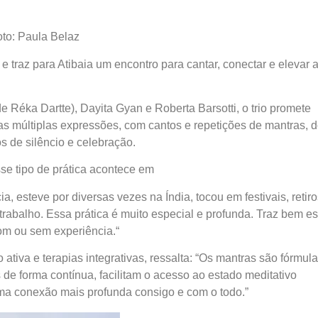
oto: Paula Belaz
e traz para Atibaia um encontro para cantar, conectar e elevar 
Réka Dartte), Dayita Gyan e Roberta Barsotti, o trio promete
s múltiplas expressões, com cantos e repetições de mantras, 
s de silêncio e celebração.
se tipo de prática acontece em
, esteve por diversas vezes na Índia, tocou em festivais, retiro
trabalho. Essa prática é muito especial e profunda. Traz bem est
com ou sem experiência.“
 ativa e terapias integrativas, ressalta: “Os mantras são fórmul
de forma contínua, facilitam o acesso ao estado meditativo
 uma conexão mais profunda consigo e com o todo.”