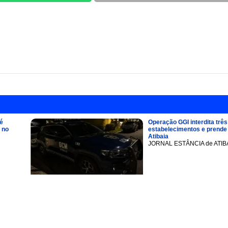
é
Operação GGI interdita três
 no
estabelecimentos e prend
Atibaia
JORNAL ESTÂNCIA de ATIB