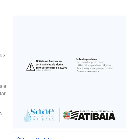
a
dos
s e
ar,
as