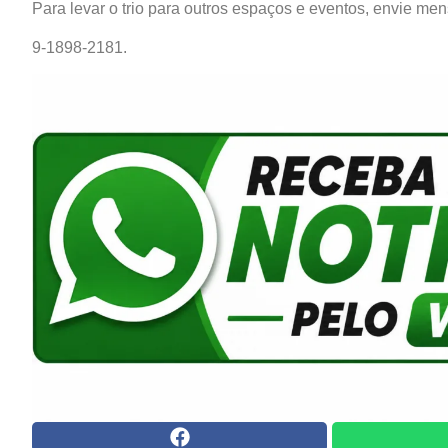
Para levar o trio para outros espaços e eventos, envie m
9-1898-2181.