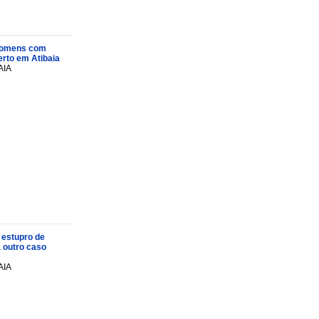
s homens com
rto em Atibaia
AIA
 estupro de
a outro caso
AIA