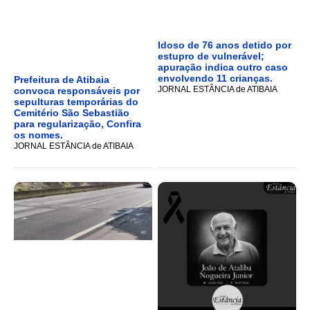
Idoso de 76 anos detido por
estupro de vulnerável;
apuração indica outro caso
envolvendo 11 crianças.
Prefeitura de Atibaia
JORNAL ESTÂNCIA de ATIBAIA
convoca responsáveis por
sepulturas temporárias do
Cemitério São Sebastião
para regularização, Confira
os nomes.
JORNAL ESTÂNCIA de ATIBAIA