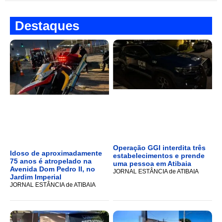
Destaques
Operação GGI interdita três
Idoso de aproximadamente
estabelecimentos e prende
75 anos é atropelado na
uma pessoa em Atibaia
Avenida Dom Pedro II, no
JORNAL ESTÂNCIA de ATIBAIA
Jardim Imperial
JORNAL ESTÂNCIA de ATIBAIA