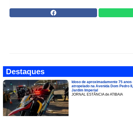
Destaques
Idoso de aproximadamente 75 anos 
atropelado na Avenida Dom Pedro II,
Jardim Imperial
JORNAL ESTÂNCIA de ATIBAIA