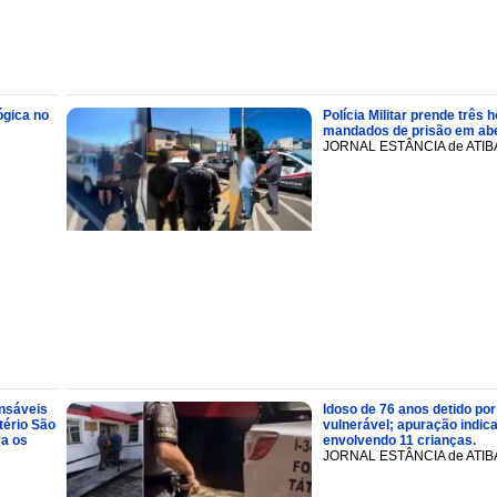
ógica no
Polícia Militar prende trê
mandados de prisão em abe
JORNAL ESTÂNCIA de ATIB
onsáveis
Idoso de 76 anos detido por
tério São
vulnerável; apuração indic
ra os
envolvendo 11 crianças.
JORNAL ESTÂNCIA de ATIB