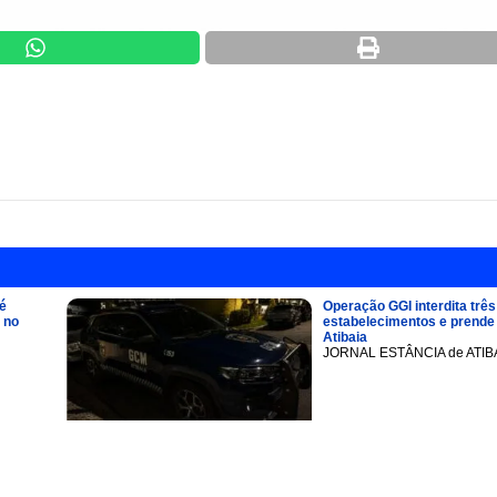
é
Operação GGI interdita três
 no
estabelecimentos e prend
Atibaia
JORNAL ESTÂNCIA de ATIB