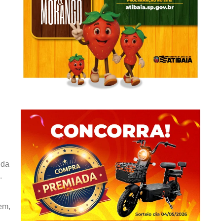
ida
.
em,