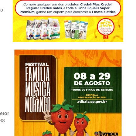
co
etor
438