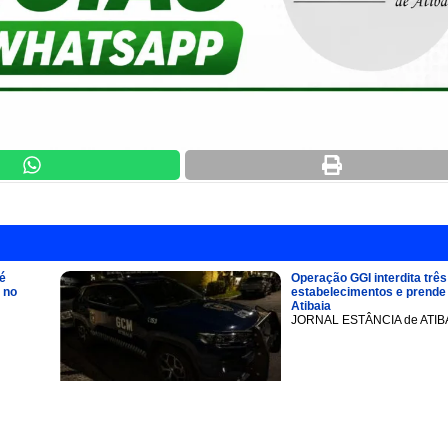
é
Operação GGI interdita três
 no
estabelecimentos e prend
Atibaia
JORNAL ESTÂNCIA de ATIB