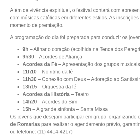
Além da vivência espiritual, o festival contará com aprese
com músicas católicas em diferentes estilos. As inscriçõe
momento de premiação.
A programação do dia foi preparada para conduzir os jove
9h
– Afinar o coração (acolhida na Tenda dos Peregr
9h30
– Acordes de Aliança
Acordes da Fé
– Apresentação dos grupos musicais
11h10
– No ritmo da fé
11h30
– Conexão com Deus – Adoração ao Santíss
13h15
– Orquestra da fé
Acordes da História
– Teatro
14h20
– Acordes do Sim
15h
– A grande sinfonia – Santa Missa
Os jovens que desejam participar em grupo, organizando
de Romarias
para realizar o agendamento prévio, garant
ou telefone: (11) 4414-4217)