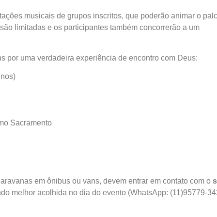
ntações musicais de grupos inscritos, que poderão animar o pal
s são limitadas e os participantes também concorrerão a um
ns por uma verdadeira experiência de encontro com Deus:
inos)
imo Sacramento
 caravanas em ônibus ou vans, devem entrar em contato com o
s
indo melhor acolhida no dia do evento (WhatsApp: (11)95779-3