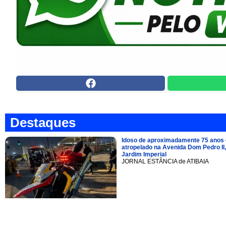
Destaques
Idoso de aproximadamente 75 anos 
atropelado na Avenida Dom Pedro II,
Jardim Imperial
JORNAL ESTÂNCIA de ATIBAIA