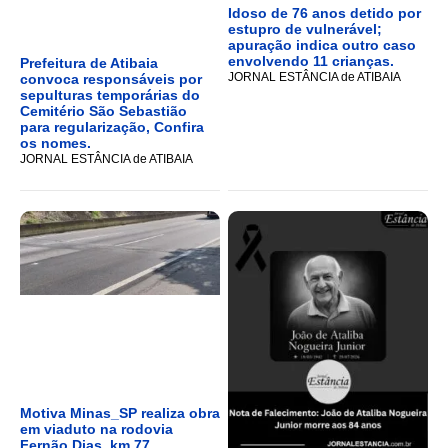
Idoso de 76 anos detido por
estupro de vulnerável;
apuração indica outro caso
envolvendo 11 crianças.
Prefeitura de Atibaia
JORNAL ESTÂNCIA de ATIBAIA
convoca responsáveis por
sepulturas temporárias do
Cemitério São Sebastião
para regularização, Confira
os nomes.
JORNAL ESTÂNCIA de ATIBAIA
Motiva Minas_SP realiza obra
em viaduto na rodovia
Fernão Dias, km 77.