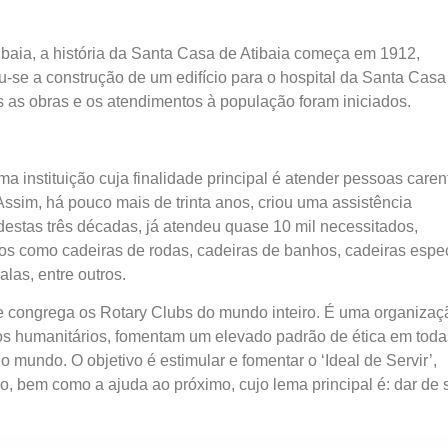
ibaia, a história da Santa Casa de Atibaia começa em 1912,
ou-se a construção de um edifício para o hospital da Santa Casa
s as obras e os atendimentos à população foram iniciados.
a instituição cuja finalidade principal é atender pessoas caren
 Assim, há pouco mais de trinta anos, criou uma assistência
stas três décadas, já atendeu quase 10 mil necessitados,
s como cadeiras de rodas, cadeiras de banhos, cadeiras espec
las, entre outros.
que congrega os Rotary Clubs do mundo inteiro. É uma organizaç
iços humanitários, fomentam um elevado padrão de ética em toda
 mundo. O objetivo é estimular e fomentar o ‘Ideal de Servir’,
 bem como a ajuda ao próximo, cujo lema principal é: dar de s