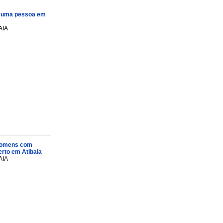
e uma pessoa em
AIA
s homens com
rto em Atibaia
AIA