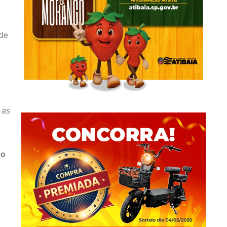
 de
 as
do