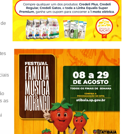
 de
tes
iais
ão
s as
i