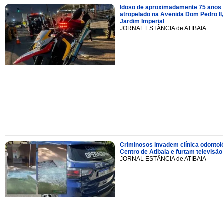
Idoso de aproximadamente 75 anos 
atropelado na Avenida Dom Pedro II,
Jardim Imperial
JORNAL ESTÂNCIA de ATIBAIA
Criminosos invadem clínica odontol
Centro de Atibaia e furtam televisão
JORNAL ESTÂNCIA de ATIBAIA