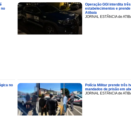
é
Operação GGI interdita três
 no
estabelecimentos e prend
Atibaia
JORNAL ESTÂNCIA de ATIB
ógica no
Polícia Militar prende trê
mandados de prisão em abe
JORNAL ESTÂNCIA de ATIB