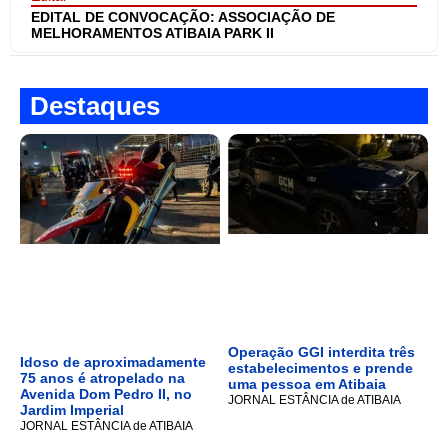
EDITAL DE CONVOCAÇÃO: ASSOCIAÇÃO DE
MELHORAMENTOS ATIBAIA PARK II
Destaques
Operação GGI interdita três
Idoso de aproximadamente
estabelecimentos e prende
75 anos é atropelado na
uma pessoa em Atibaia
Avenida Dom Pedro II, no
JORNAL ESTÂNCIA de ATIBAIA
Jardim Imperial
JORNAL ESTÂNCIA de ATIBAIA