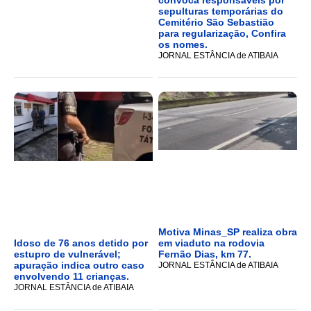
convoca responsáveis por
sepulturas temporárias do
Cemitério São Sebastião
para regularização, Confira
os nomes.
JORNAL ESTÂNCIA de ATIBAIA
Motiva Minas_SP realiza obra
Idoso de 76 anos detido por
em viaduto na rodovia
estupro de vulnerável;
Fernão Dias, km 77.
apuração indica outro caso
JORNAL ESTÂNCIA de ATIBAIA
envolvendo 11 crianças.
JORNAL ESTÂNCIA de ATIBAIA