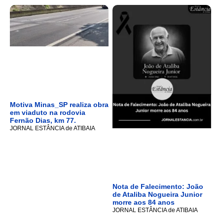
Motiva Minas_SP realiza obra
em viaduto na rodovia
Fernão Dias, km 77.
JORNAL ESTÂNCIA de ATIBAIA
Nota de Falecimento: João
de Ataliba Nogueira Junior
morre aos 84 anos
JORNAL ESTÂNCIA de ATIBAIA