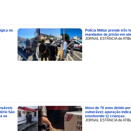
ógica no
Polícia Militar prende trê
mandados de prisão em abe
JORNAL ESTÂNCIA de ATIB
onsáveis
Idoso de 76 anos detido por
tério São
vulnerável; apuração indic
ra os
envolvendo 11 crianças.
JORNAL ESTÂNCIA de ATIB