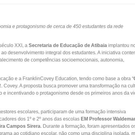
nomia e protagonismo de cerca de 450 estudantes da rede
 século XXI, a
Secretaria de Educação de Atibaia
implantou n
o ao desenvolvimento integral dos estudantes. A iniciativa cont
lecimento de competências socioemocionais, autonomia,
ação e a FranklinCovey Education, tendo como base a obra “
R. Covey. A proposta busca promover uma transformação na cul
uno e incentivando o protagonismo desde os primeiros anos da v
 gestores escolares, participaram de uma formação intensiva
ucadores dos 1º e 2º anos das escolas
EM Professor Waldema
ira Campos Sirera
. Durante a formação, foram apresentados o
ograma ao cotidiano escolar, não como uma disciplina isolada, 