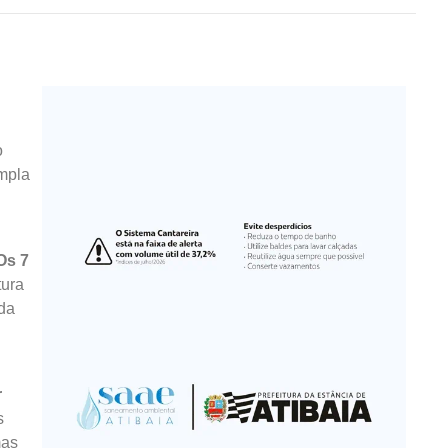
o
empla
Os 7
tura
ida
r
s
mas