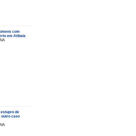
s homens com
rto em Atibaia
AIA
 estupro de
a outro caso
AIA