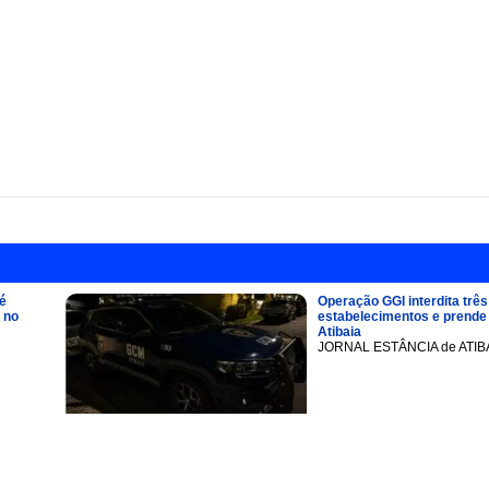
é
Operação GGI interdita três
 no
estabelecimentos e prend
Atibaia
JORNAL ESTÂNCIA de ATIB