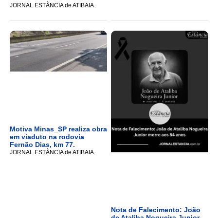
JORNAL ESTÂNCIA de ATIBAIA
Motiva Minas_SP realiza obra
em viaduto na rodovia
Fernão Dias, km 77.
JORNAL ESTÂNCIA de ATIBAIA
Nota de Falecimento: João
de Ataliba Nogueira Junior