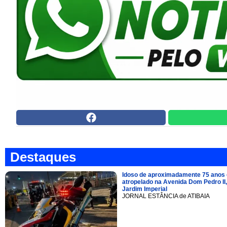
Destaques
Idoso de aproximadamente 75 anos 
atropelado na Avenida Dom Pedro II,
Jardim Imperial
JORNAL ESTÂNCIA de ATIBAIA