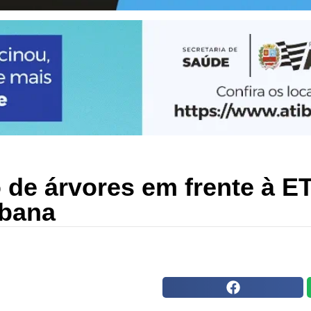
io de árvores em frente à E
rbana