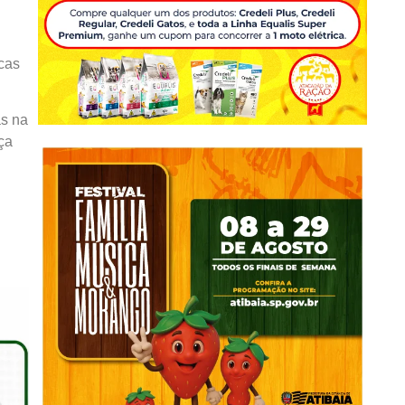
icas
as na
ça