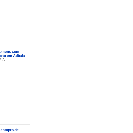
s homens com
rto em Atibaia
AIA
 estupro de