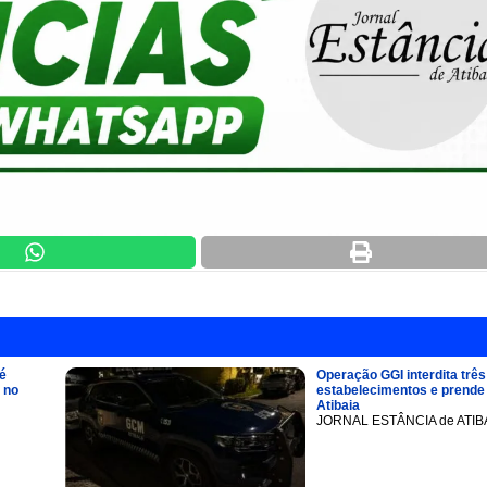
é
Operação GGI interdita três
 no
estabelecimentos e prend
Atibaia
JORNAL ESTÂNCIA de ATIB