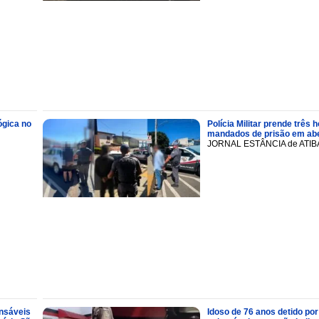
ógica no
Polícia Militar prende trê
mandados de prisão em abe
JORNAL ESTÂNCIA de ATIB
onsáveis
Idoso de 76 anos detido por