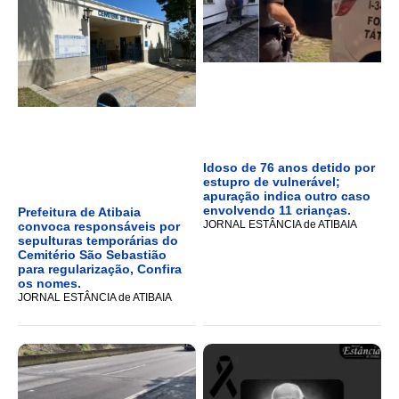
Idoso de 76 anos detido por
estupro de vulnerável;
apuração indica outro caso
envolvendo 11 crianças.
Prefeitura de Atibaia
JORNAL ESTÂNCIA de ATIBAIA
convoca responsáveis por
sepulturas temporárias do
Cemitério São Sebastião
para regularização, Confira
os nomes.
JORNAL ESTÂNCIA de ATIBAIA