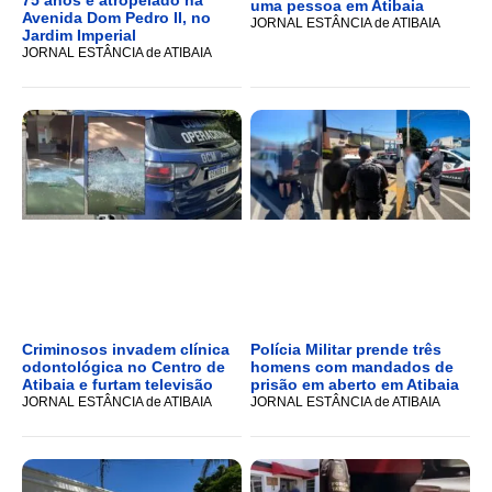
uma pessoa em Atibaia
Avenida Dom Pedro II, no
JORNAL ESTÂNCIA de ATIBAIA
Jardim Imperial
JORNAL ESTÂNCIA de ATIBAIA
Criminosos invadem clínica
Polícia Militar prende três
odontológica no Centro de
homens com mandados de
Atibaia e furtam televisão
prisão em aberto em Atibaia
JORNAL ESTÂNCIA de ATIBAIA
JORNAL ESTÂNCIA de ATIBAIA