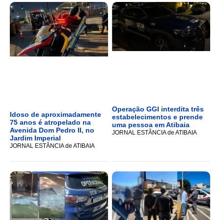
Operação GGI interdita três
Idoso de aproximadamente
estabelecimentos e prende
75 anos é atropelado na
uma pessoa em Atibaia
Avenida Dom Pedro II, no
JORNAL ESTÂNCIA de ATIBAIA
Jardim Imperial
JORNAL ESTÂNCIA de ATIBAIA