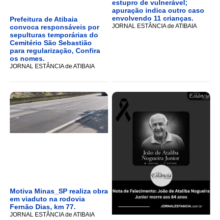
estupro de vulnerável;
apuração indica outro caso
envolvendo 11 crianças.
Prefeitura de Atibaia
JORNAL ESTÂNCIA de ATIBAIA
convoca responsáveis por
sepulturas temporárias do
Cemitério São Sebastião
para regularização, Confira
os nomes.
JORNAL ESTÂNCIA de ATIBAIA
Motiva Minas_SP realiza obra
em viaduto na rodovia
Fernão Dias, km 77.
JORNAL ESTÂNCIA de ATIBAIA