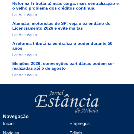
Reforma Tributária: mais carga, mais centralização e
o velho problema dos créditos continua.
Ler Mais Aqui »
Atenção, motoristas de SP: veja o calendário do
Licenciamento 2026 e evite multas
Ler Mais Aqui »
A reforma tributária centraliza o poder durante 50
anos
Ler Mais Aqui »
Eleições 2026: convenções partidárias podem ser
realizadas até 5 de agosto
Ler Mais Aqui »
Navegação
Início
Empregos
Notícias
Editais