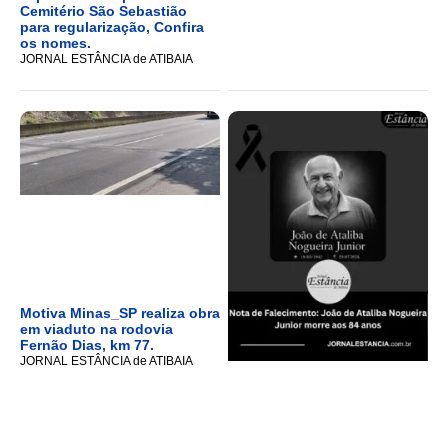
Cemitério São Sebastião
para regularização, Confira
os nomes.
JORNAL ESTÂNCIA de ATIBAIA
Motiva Minas_SP realiza obra
em viaduto na rodovia
Fernão Dias, km 77.
JORNAL ESTÂNCIA de ATIBAIA