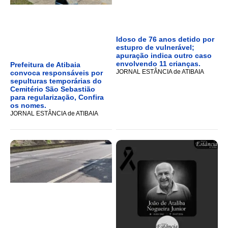
Idoso de 76 anos detido por
estupro de vulnerável;
apuração indica outro caso
envolvendo 11 crianças.
Prefeitura de Atibaia
JORNAL ESTÂNCIA de ATIBAIA
convoca responsáveis por
sepulturas temporárias do
Cemitério São Sebastião
para regularização, Confira
os nomes.
JORNAL ESTÂNCIA de ATIBAIA