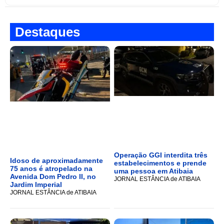
Destaques
Operação GGI interdita três
Idoso de aproximadamente
estabelecimentos e prende
75 anos é atropelado na
uma pessoa em Atibaia
Avenida Dom Pedro II, no
JORNAL ESTÂNCIA de ATIBAIA
Jardim Imperial
JORNAL ESTÂNCIA de ATIBAIA