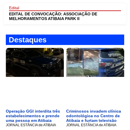
Edital
EDITAL DE CONVOCAÇÃO: ASSOCIAÇÃO DE
MELHORAMENTOS ATIBAIA PARK II
Destaques
Operação GGI interdita três
Criminosos invadem clínica
estabelecimentos e prende
odontológica no Centro de
uma pessoa em Atibaia
Atibaia e furtam televisão
JORNAL ESTÂNCIA de ATIBAIA
JORNAL ESTÂNCIA de ATIBAIA