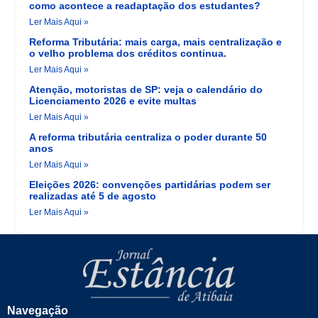
como acontece a readaptação dos estudantes?
Ler Mais Aqui »
Reforma Tributária: mais carga, mais centralização e
o velho problema dos créditos continua.
Ler Mais Aqui »
Atenção, motoristas de SP: veja o calendário do
Licenciamento 2026 e evite multas
Ler Mais Aqui »
A reforma tributária centraliza o poder durante 50
anos
Ler Mais Aqui »
Eleições 2026: convenções partidárias podem ser
realizadas até 5 de agosto
Ler Mais Aqui »
Navegação