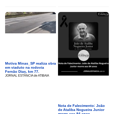
Motiva Minas_SP realiza obra
em viaduto na rodovia
Fernão Dias, km 77.
JORNAL ESTÂNCIA de ATIBAIA
Nota de Falecimento: João
de Ataliba Nogueira Junior
morre aos 84 anos