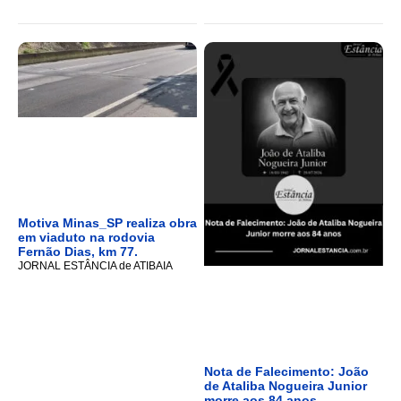
Motiva Minas_SP realiza obra
em viaduto na rodovia
Fernão Dias, km 77.
JORNAL ESTÂNCIA de ATIBAIA
Nota de Falecimento: João
de Ataliba Nogueira Junior
morre aos 84 anos