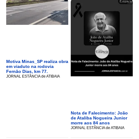
Motiva Minas_SP realiza obra
em viaduto na rodovia
Fernão Dias, km 77.
JORNAL ESTÂNCIA de ATIBAIA
Nota de Falecimento: João
de Ataliba Nogueira Junior
morre aos 84 anos
JORNAL ESTÂNCIA de ATIBAIA