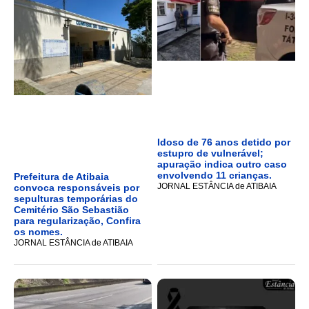
Idoso de 76 anos detido por
estupro de vulnerável;
apuração indica outro caso
envolvendo 11 crianças.
Prefeitura de Atibaia
JORNAL ESTÂNCIA de ATIBAIA
convoca responsáveis por
sepulturas temporárias do
Cemitério São Sebastião
para regularização, Confira
os nomes.
JORNAL ESTÂNCIA de ATIBAIA