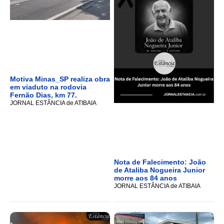
Motiva Minas_SP realiza obra
em viaduto na rodovia
Fernão Dias, km 77.
JORNAL ESTÂNCIA de ATIBAIA
Nota de Falecimento: João
de Ataliba Nogueira Junior
morre aos 84 anos
JORNAL ESTÂNCIA de ATIBAIA