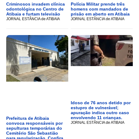
Criminosos invadem clínica
Polícia Militar prende três
odontológica no Centro de
homens com mandados de
Atibaia e furtam televisão
prisão em aberto em Atibaia
JORNAL ESTÂNCIA de ATIBAIA
JORNAL ESTÂNCIA de ATIBAIA
Idoso de 76 anos detido por
estupro de vulnerável;
apuração indica outro caso
envolvendo 11 crianças.
Prefeitura de Atibaia
JORNAL ESTÂNCIA de ATIBAIA
convoca responsáveis por
sepulturas temporárias do
Cemitério São Sebastião
para regularização, Confira