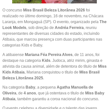
O concurso
Miss Brasil Beleza Litorânea 2026
foi
realizado no último domingo, 16 de novembro, na Chácara
Laranja, em Mongaguá (SP). O evento, organizado pela
The
Look Models
, sob direção de
Andréa Ferreira
, reuniu
representantes de diversas cidades do estado, incluindo
Atibaia, que marcou presença com duas participantes nas
categorias Kids e Baby.
A atibaiense
Mariana Féa Pereira Alves
, de 11 anos, foi
destaque na categoria
Kids
. Judoca, atriz mirim, ginasta e
ativista da causa animal, além de detentora do título de
Miss
Kids Atibaia
, Mariana conquistou o título de
Miss Brasil
Beleza Litorânea 2025
.
Na categoria
Baby
, a pequena
Agatha Manuella de
Oliveira
, de
4 anos
, que já ostentava o título de
Miss Baby
Atibaia
, também garantiu a coroa nacional do concurso.
O evento celebrou a diversidade e o talento das jovens