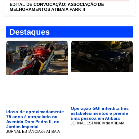
EDITAL DE CONVOCAÇÃO: ASSOCIAÇÃO DE
MELHORAMENTOS ATIBAIA PARK II
Destaques
Operação GGI interdita três
Idoso de aproximadamente
estabelecimentos e prende
75 anos é atropelado na
uma pessoa em Atibaia
Avenida Dom Pedro II, no
JORNAL ESTÂNCIA de ATIBAIA
Jardim Imperial
JORNAL ESTÂNCIA de ATIBAIA