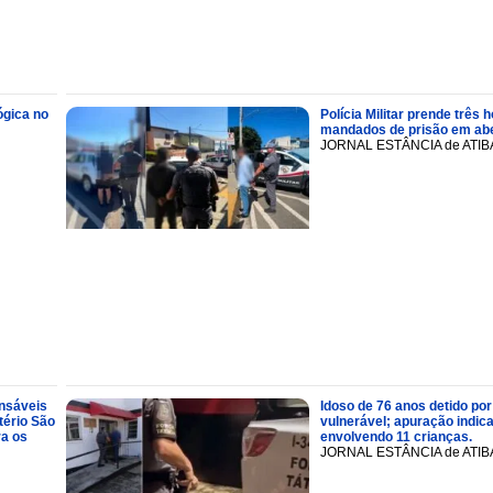
ógica no
Polícia Militar prende trê
mandados de prisão em abe
JORNAL ESTÂNCIA de ATIB
onsáveis
Idoso de 76 anos detido por
tério São
vulnerável; apuração indic
ra os
envolvendo 11 crianças.
JORNAL ESTÂNCIA de ATIB