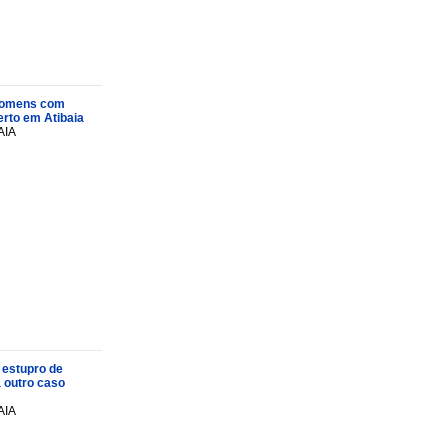
s homens com
rto em Atibaia
AIA
 estupro de
a outro caso
AIA