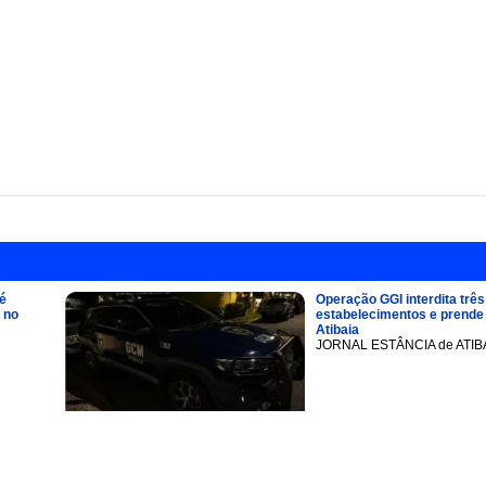
é
Operação GGI interdita três
 no
estabelecimentos e prend
Atibaia
JORNAL ESTÂNCIA de ATIB