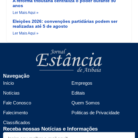
A reforma tributária centraliza o poder durante 50
anos
Ler Mais Aqui »
Eleições 2026: convenções partidárias podem ser
realizadas até 5 de agosto
Ler Mais Aqui »
Navegação
Início
Empregos
Notícias
Editais
Fale Conosco
Quem Somos
Falecimento
Politicas de Privacidade
Classificados
Receba nossas Notícias e Informações