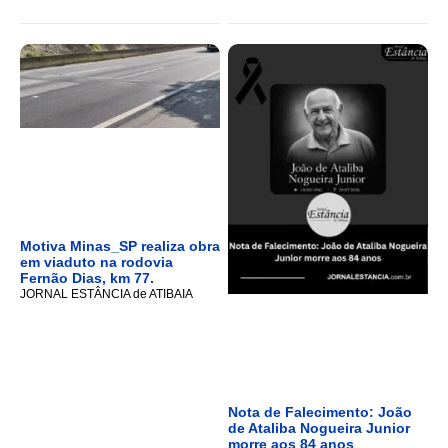
Motiva Minas_SP realiza obra
em viaduto na rodovia
Fernão Dias, km 77.
JORNAL ESTÂNCIA de ATIBAIA
Nota de Falecimento: João
de Ataliba Nogueira Junior
morre aos 84 anos