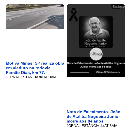
Motiva Minas_SP realiza obra
em viaduto na rodovia
Fernão Dias, km 77.
JORNAL ESTÂNCIA de ATIBAIA
Nota de Falecimento: João
de Ataliba Nogueira Junior
morre aos 84 anos
JORNAL ESTÂNCIA de ATIBAIA