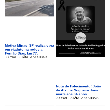
Motiva Minas_SP realiza obra
em viaduto na rodovia
Fernão Dias, km 77.
JORNAL ESTÂNCIA de ATIBAIA
Nota de Falecimento: João
de Ataliba Nogueira Junior
morre aos 84 anos
JORNAL ESTÂNCIA de ATIBAIA