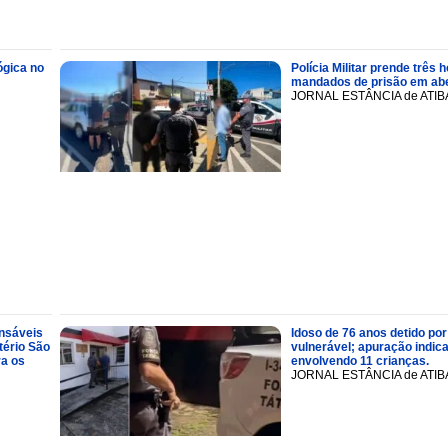
ógica no
Polícia Militar prende trê
mandados de prisão em abe
JORNAL ESTÂNCIA de ATIB
onsáveis
Idoso de 76 anos detido por
tério São
vulnerável; apuração indic
ra os
envolvendo 11 crianças.
JORNAL ESTÂNCIA de ATIB