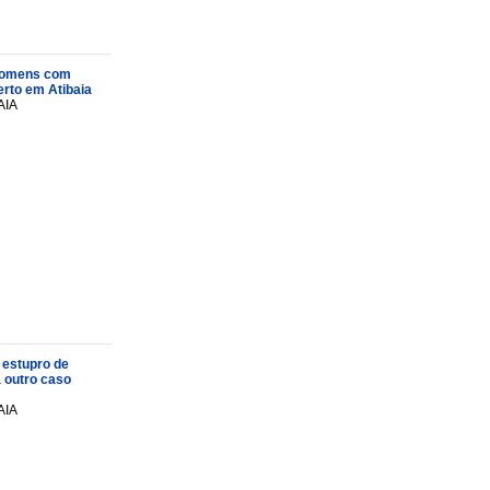
s homens com
rto em Atibaia
AIA
 estupro de
a outro caso
AIA