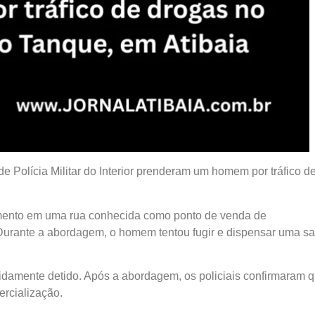
de Polícia Militar do Interior prenderam um homem por tráfico d
amento em uma rua conhecida como ponto de venda de
 Durante a abordagem, o homem tentou fugir e dispensar uma s
apidamente detido. Após a abordagem, os policiais confirmaram 
ercialização.