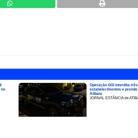
é
Operação GGI interdita três
 no
estabelecimentos e prend
Atibaia
JORNAL ESTÂNCIA de ATIB