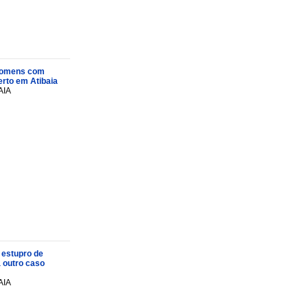
s homens com
rto em Atibaia
AIA
 estupro de
a outro caso
AIA