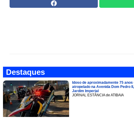
Destaques
Idoso de aproximadamente 75 anos 
atropelado na Avenida Dom Pedro II,
Jardim Imperial
JORNAL ESTÂNCIA de ATIBAIA