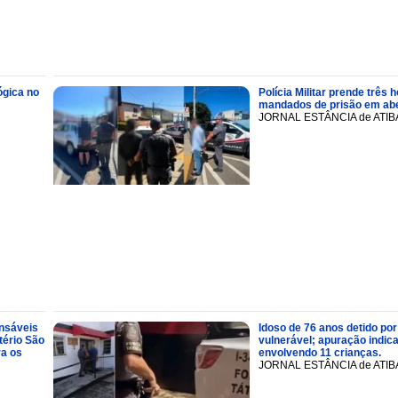
ógica no
Polícia Militar prende trê
mandados de prisão em abe
JORNAL ESTÂNCIA de ATIB
onsáveis
Idoso de 76 anos detido por
tério São
vulnerável; apuração indic
ra os
envolvendo 11 crianças.
JORNAL ESTÂNCIA de ATIB