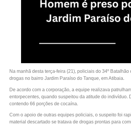
Na manhã desta terça-feira (21), policiais do 34º Batalhão 
drogas no bairro Jardim Paraíso do Tanque, em Atibaia.
De acordo com a corporação, a equipe realizava patrulh
entorpecentes, quando suspeitou da atitude do indivíduo.
contendo 66 porções de cocaína.
Com o apoio de outras equipes policiais, o suspeito foi r
material descartado se tratava de drogas prontas para com