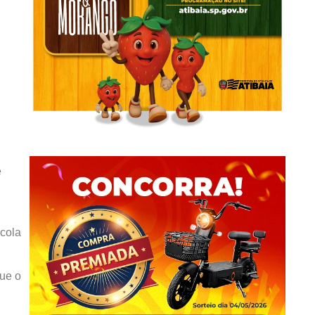
e
acola
que o