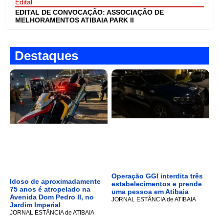
Edital
EDITAL DE CONVOCAÇÃO: ASSOCIAÇÃO DE
MELHORAMENTOS ATIBAIA PARK II
Destaques
Operação GGI interdita três
Idoso de aproximadamente
estabelecimentos e prende
75 anos é atropelado na
uma pessoa em Atibaia
Avenida Dom Pedro II, no
JORNAL ESTÂNCIA de ATIBAIA
Jardim Imperial
JORNAL ESTÂNCIA de ATIBAIA