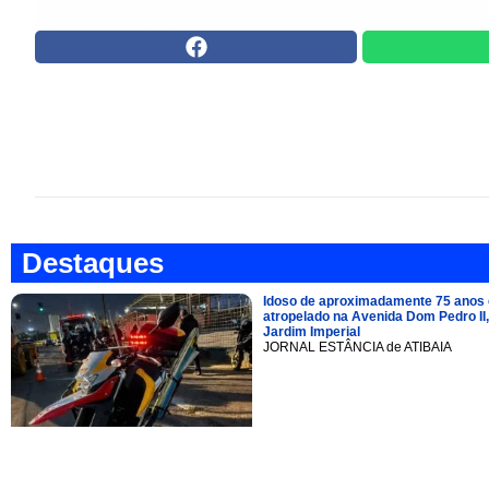
Destaques
Idoso de aproximadamente 75 anos 
atropelado na Avenida Dom Pedro II,
Jardim Imperial
JORNAL ESTÂNCIA de ATIBAIA