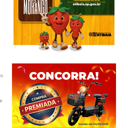
um
de