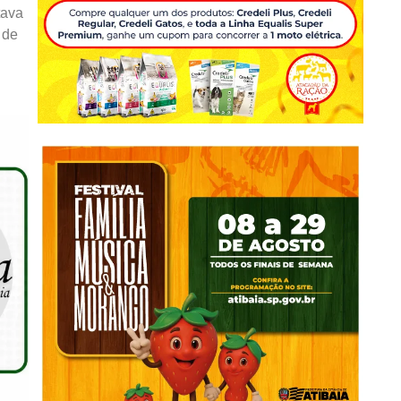
tava
 de