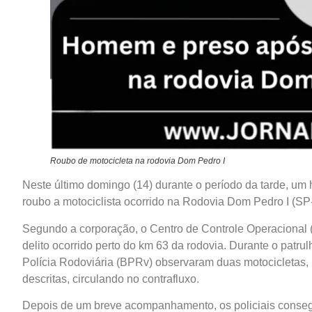
Roubo de motocicleta na rodovia Dom Pedro I
Neste último domingo (14) durante o período da tarde, um 
roubo a motociclista ocorrido na Rodovia Dom Pedro I (SP-
Segundo a corporação, o Centro de Controle Operacional 
delito ocorrido perto do km 63 da rodovia. Durante o patr
Polícia Rodoviária (BPRv) observaram duas motocicletas, 
descritas, circulando no contrafluxo.
Depois de um breve acompanhamento, os policiais consegu