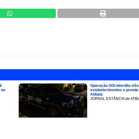
é
Operação GGI interdita três
 no
estabelecimentos e prend
Atibaia
JORNAL ESTÂNCIA de ATIB