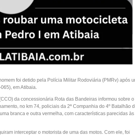
homem foi detido pela Polícia Militar Rodoviária (PMRv) após 
065), em Atibaia.
(CCO) da concessionária Rota das Bandeiras informou sobre o
ulhamento, no km 74, policiais da 2ª Companhia do 4º Batalhão 
uma branca e outra vermelha, com características parecidas às
iram interceptar o motorista de uma das motos. Com ele, foi