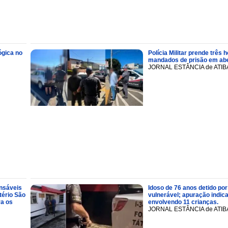
ógica no
Polícia Militar prende trê
mandados de prisão em abe
JORNAL ESTÂNCIA de ATIB
onsáveis
Idoso de 76 anos detido por
tério São
vulnerável; apuração indic
ra os
envolvendo 11 crianças.
JORNAL ESTÂNCIA de ATIB