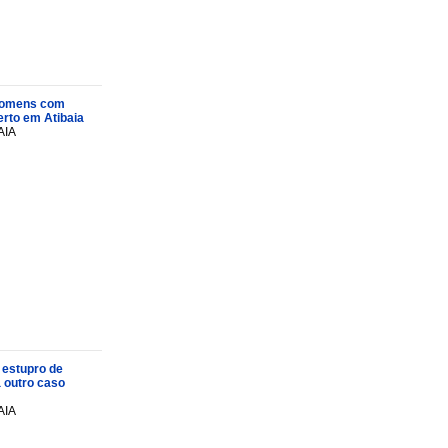
s homens com
rto em Atibaia
AIA
 estupro de
a outro caso
AIA