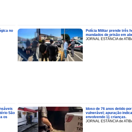
ógica no
Polícia Militar prende trê
mandados de prisão em abe
JORNAL ESTÂNCIA de ATIB
onsáveis
Idoso de 76 anos detido por
tério São
vulnerável; apuração indic
ra os
envolvendo 11 crianças.
JORNAL ESTÂNCIA de ATIB