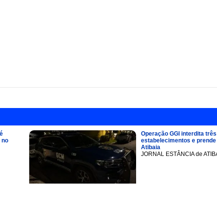
é
Operação GGI interdita três
 no
estabelecimentos e prend
Atibaia
JORNAL ESTÂNCIA de ATIB