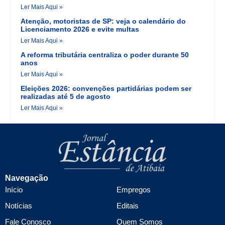
Ler Mais Aqui »
Atenção, motoristas de SP: veja o calendário do
Licenciamento 2026 e evite multas
Ler Mais Aqui »
A reforma tributária centraliza o poder durante 50
anos
Ler Mais Aqui »
Eleições 2026: convenções partidárias podem ser
realizadas até 5 de agosto
Ler Mais Aqui »
Navegação
Início
Empregos
Notícias
Editais
Fale Conosco
Quem Somos