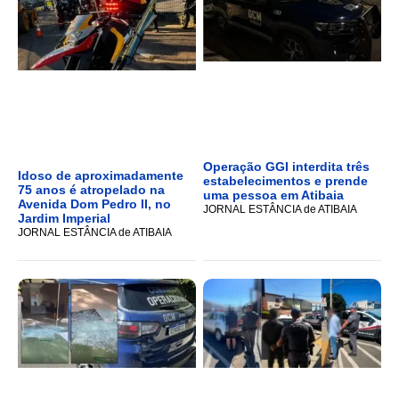
Operação GGI interdita três
Idoso de aproximadamente
estabelecimentos e prende
75 anos é atropelado na
uma pessoa em Atibaia
Avenida Dom Pedro II, no
JORNAL ESTÂNCIA de ATIBAIA
Jardim Imperial
JORNAL ESTÂNCIA de ATIBAIA