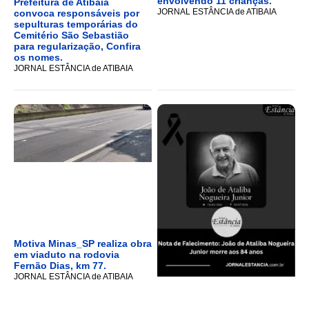
envolvendo 11 crianças.
Prefeitura de Atibaia
JORNAL ESTÂNCIA de ATIBAIA
convoca responsáveis por
sepulturas temporárias do
Cemitério São Sebastião
para regularização, Confira
os nomes.
JORNAL ESTÂNCIA de ATIBAIA
Motiva Minas_SP realiza obra
em viaduto na rodovia
Fernão Dias, km 77.
JORNAL ESTÂNCIA de ATIBAIA