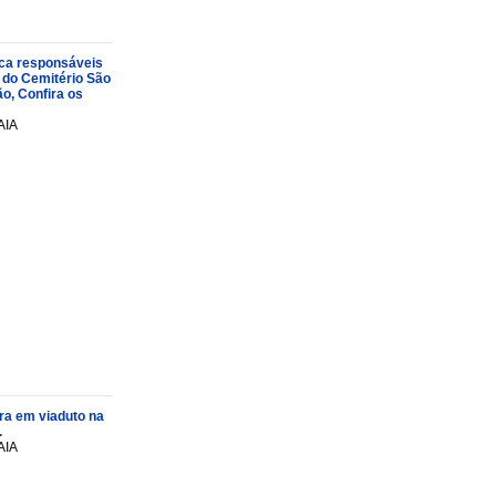
oca responsáveis
 do Cemitério São
o, Confira os
AIA
ra em viaduto na
.
AIA